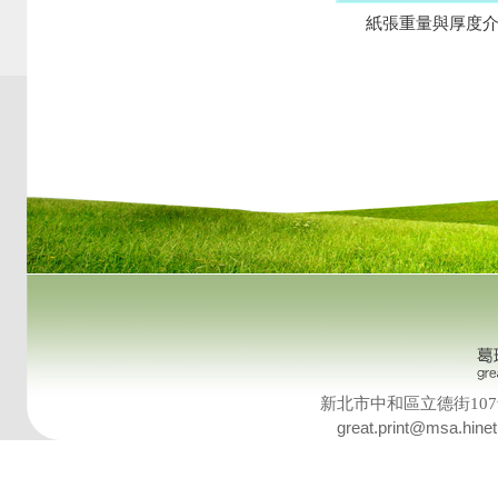
紙張重量與厚度
新北市中和區立德街107號8樓 T
great.print@msa.hinet