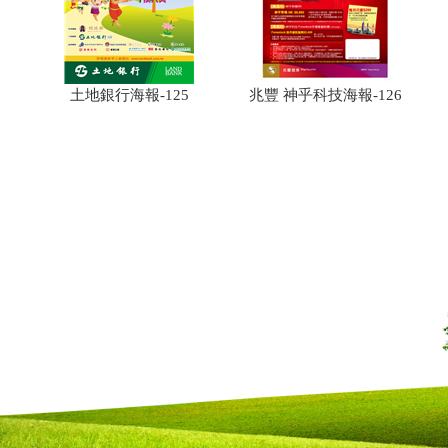
土地銀行海報-125
兆豐 神乎科技海報-126