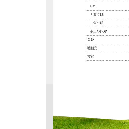
DM
人型立牌
三角立牌
桌上型POP
提袋
禮贈品
其它