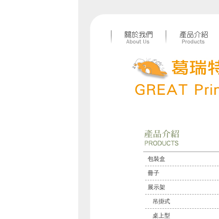
包裝盒
冊子
展示架
吊掛式
桌上型