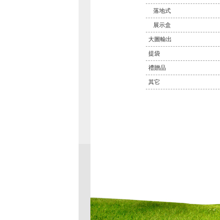
落地式
展示盒
大圖輸出
提袋
禮贈品
其它