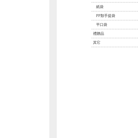
紙袋
PP類手提袋
平口袋
禮贈品
其它