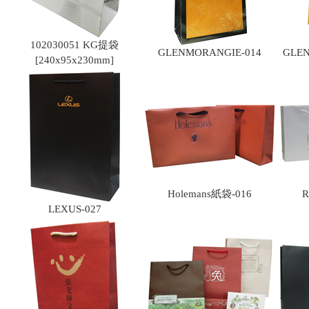
102030051 KG提袋
GLENMORANGIE-014
GLE
[240x95x230mm]
Holemans紙袋-016
R
LEXUS-027