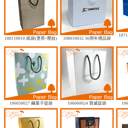
107
108110010 紙袋(燙黑+壓紋)
108010032 30周年禮品袋
106050027 繭菓子提袋
106060024 寶威提袋
10