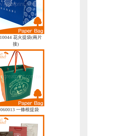
110044 花火提袋(兩片
接)
6060013 一條根提袋