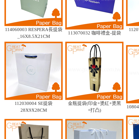
114060003 RESPERA長提袋
112
113070032 咖啡禮盒-提袋
_16X8.5X21CM
112030004 SE提袋
金瓶提袋(印金+燙紅+燙黑
1080
28X9X28CM
+打凸)